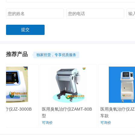
推荐产品
独家控货，专享优质服务
仪JZ-3000B
医用臭氧治疗仪ZAMT-80B
医用臭氧治疗仪JZ-3
型
车款
可询价
可询价