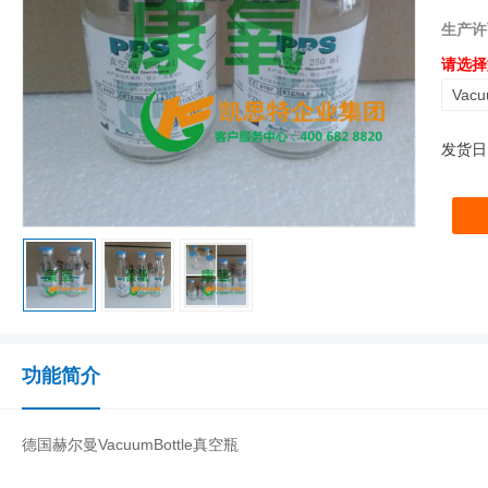
生产许
请选择
Vacu
发货日
功能简介
德国赫尔曼VacuumBottle真空瓶