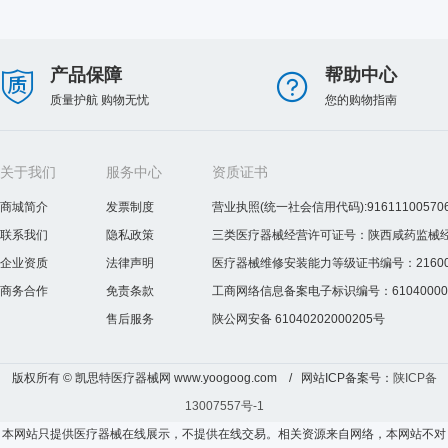
产品保障
帮助中心
质量护航 购物无忧
您的购物指南
关于我们
服务中心
资质证书
商城简介
发票制度
营业执照(统一社会信用代码):916111005706
联系我们
隐私政策
三类医疗器械经营许可证号：陕西咸药监械经营许
企业资质
法律声明
医疗器械维修安装能力等级证书编号：2160075
商务合作
免责条款
工商网络信息备案电子标识编号：610400000
售后服务
陕公网安备 61040202000205号
版权所有 © 凯思特医疗器械网 www.yoogoog.com / 网站ICP备案号：
陕ICP备
13007557号-1
本网站只提供医疗器械在线展示，不提供在线交易。相关资源来自网络，本网站不对