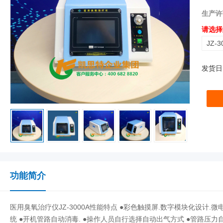
生产许
请选择
JZ-3
发货日
功能简介
医用臭氧治疗仪JZ-3000A性能特点 ●彩色触摸屏.数字模块化设计
统 ●开机管路自动消毒. ●操作人员自行选择自动出气方式 ●管路压力