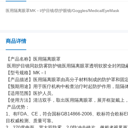
医用隔离眼罩MK－Ι/护目镜/防护眼镜/Goggles/MedicalEyeMask
商品详情
【产品名称】医用隔离眼罩
医用护目镜同款防雾防护镜医用隔离眼罩透明软胶全封闭隐
【型号规格】MK－Ι
【产品描述】医用隔离眼罩由高分子材料制成的防护罩和固
【预期用途】用于医疗机构中检查治疗时起防护作用，阻隔
【适用范围】医护人员。
【使用方法】清洁双手，取出医用隔离眼罩，展开框架戴上
产品优势：
1、有FDA、CE，符合国标GB14866-2006、欧标符合欧标EN
目权威检测、质量可靠。
2、270度曲面、宽大双防雾、2.0防冲击镜片，佩戴者视