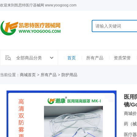
欢迎来到凯思特医疗器械网 www.yoogoog.com
全部商品分类
首页
所有产品
资质荣誉
当前位置：
商城首页
>
所有产品
>
防护用品
医用
镜/Go
商城价
药（械
医疗器