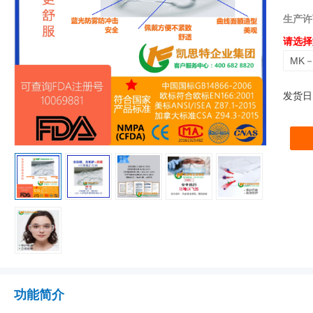
生产许
请选择
MK－
发货日
功能简介