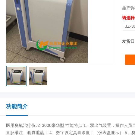
生产许
请选择
JZ-
发货日
功能简介
医用臭氧治疗仪JZ-3000豪华型 性能特点 1、双出气装置，操作人员
直肠灌注、套袋熏蒸； 4、数字设定臭氧浓度；（仪表盘显示） 5、