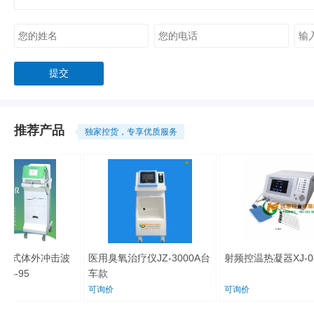
推荐产品
独家控货，专享优质服务
式体外冲击波
医用臭氧治疗仪JZ-3000A台
射频控温热凝器XJ-08-
-95
车款
可询价
可询价