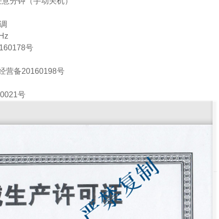
-任意分钟（手动关机）
可调
Hz
60178号
备20160198号
021号