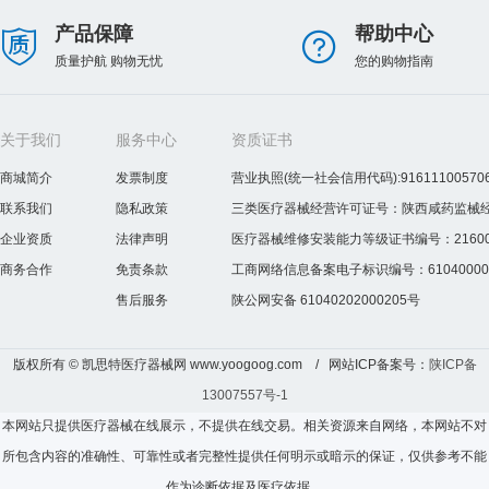
产品保障
帮助中心
质量护航 购物无忧
您的购物指南
关于我们
服务中心
资质证书
商城简介
发票制度
营业执照(统一社会信用代码):916111005706
联系我们
隐私政策
三类医疗器械经营许可证号：陕西咸药监械经营许
企业资质
法律声明
医疗器械维修安装能力等级证书编号：2160075
商务合作
免责条款
工商网络信息备案电子标识编号：610400000
售后服务
陕公网安备 61040202000205号
版权所有 © 凯思特医疗器械网 www.yoogoog.com / 网站ICP备案号：
陕ICP备
13007557号-1
本网站只提供医疗器械在线展示，不提供在线交易。相关资源来自网络，本网站不对
所包含内容的准确性、可靠性或者完整性提供任何明示或暗示的保证，仅供参考不能
作为诊断依据及医疗依据，