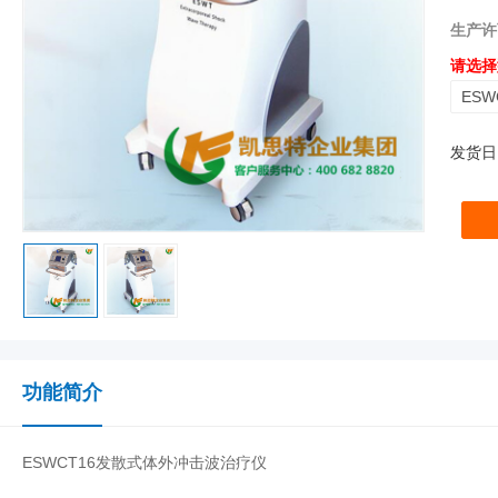
生产许
请选择
ESW
发货日
功能简介
ESWCT16发散式体外冲击波治疗仪