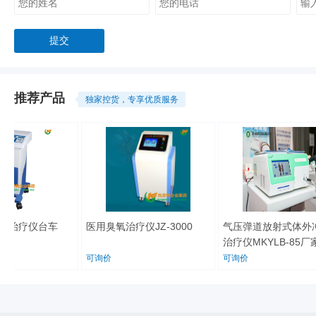
推荐产品
独家控货，专享优质服务
药治疗仪台车
医用臭氧治疗仪JZ-3000
气压弹道放射式体外冲
治疗仪MKYLB-85厂
可询价
可询价