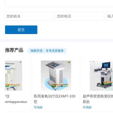
推荐产品
独家控货，专享优质服务
治疗仪
医用臭氧治疗仪ZAMT-100
超声骨密度检测仪BM
tmentapparatus
型
新款
可询价
可询价