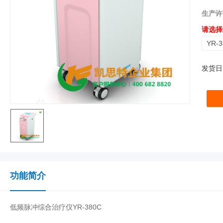
生产许
请选择
YR-
发货日
功能简介
低频脉冲综合治疗仪YR-380C