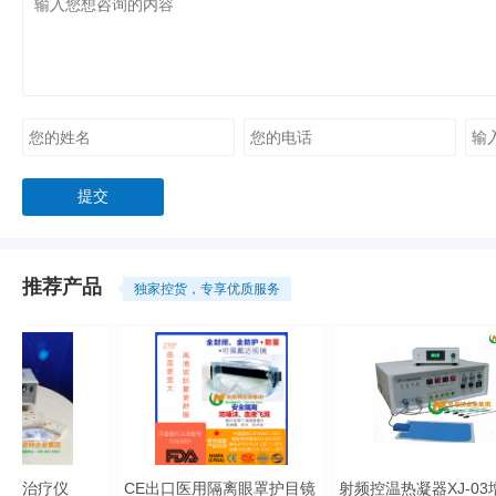
推荐产品
独家控货，专享优质服务
灸治疗仪
CE出口医用隔离眼罩护目镜
射频控温热凝器XJ-03增