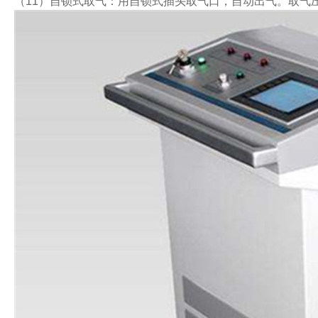
（11）自锁式取气：用自锁式插头取气口，自动出气。取气