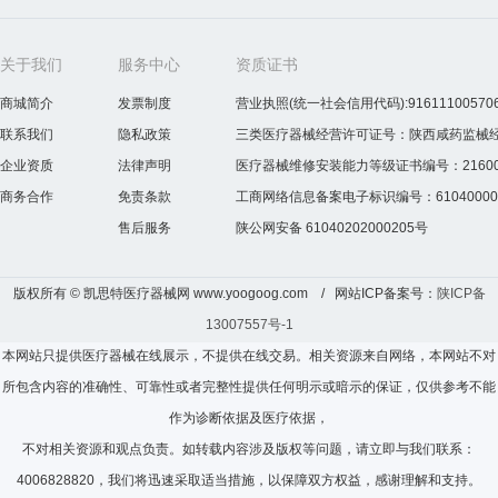
关于我们
服务中心
资质证书
商城简介
发票制度
营业执照(统一社会信用代码):916111005706
联系我们
隐私政策
三类医疗器械经营许可证号：陕西咸药监械经营许
企业资质
法律声明
医疗器械维修安装能力等级证书编号：2160075
商务合作
免责条款
工商网络信息备案电子标识编号：610400000
售后服务
陕公网安备 61040202000205号
版权所有 © 凯思特医疗器械网 www.yoogoog.com / 网站ICP备案号：
陕ICP备
13007557号-1
本网站只提供医疗器械在线展示，不提供在线交易。相关资源来自网络，本网站不对
所包含内容的准确性、可靠性或者完整性提供任何明示或暗示的保证，仅供参考不能
作为诊断依据及医疗依据，
不对相关资源和观点负责。如转载内容涉及版权等问题，请立即与我们联系：
4006828820，我们将迅速采取适当措施，以保障双方权益，感谢理解和支持。