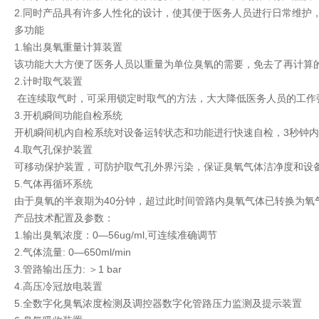
2.同时产品具有许多人性化的设计，使其便于医务人员进行日常维护
多功能
1.输出臭氧重量计算装置
该功能大大方便了医务人员以重量为单位臭氧的需要，免去了再计算
2.计时取气装置
在连续取气时，可采用锁定时取气的方法，大大降低医务人员的工作
3.开机瞬间功能自检系统
开机瞬间机内自检系统对设备运转状态和功能进行快速自检，3秒钟
4.取气孔保护装置
可移动保护装置，可防护取气孔外界污染，保证臭氧气体洁净度和设
5.气体再循环系统
由于臭氧的半衰期为40分钟，超过此时间管路内臭氧气体已转换为
产品技术配置及参数：
1.输出臭氧浓度：0—56ug/ml,可连续准确调节
2.气体流量: 0—650ml/min
3.管路输出压力: ＞1 bar
4.高压冷冠放电装置
5.全数字化臭氧浓度检测及调控器数字化管路压力监测及提示装置