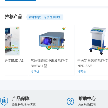
推荐产品
独家控货，专享优质服务
测仪BMD-A1
气压弹道式冲击波治疗仪
中医定向透药治疗仪
BHSW-1型
NPD-5AE
可询价
可询价
产品保障
帮助中心
质量护航 购物无忧
您的购物指南