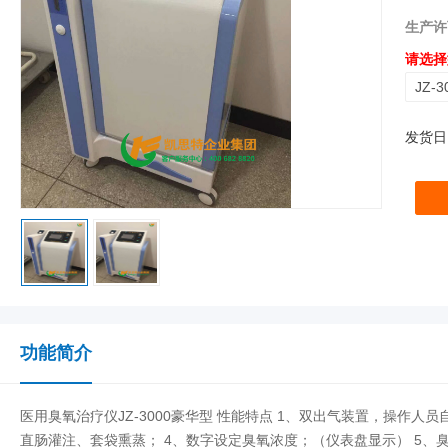
生产许
请选择
JZ-
发货日
功能简介
医用臭氧治疗仪JZ-3000豪华型 性能特点 1、双出气装置，操作人员
直肠灌注、套袋熏蒸； 4、数字设定臭氧浓度；（仪表盘显示） 5、