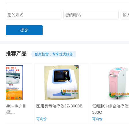
推荐产品
独家控货，专享优质服务
K－II/护目
医用臭氧治疗仪JZ-3000B
低频脉冲综合治疗仪YR
眼罩
380C
rotector
可询价
可询价