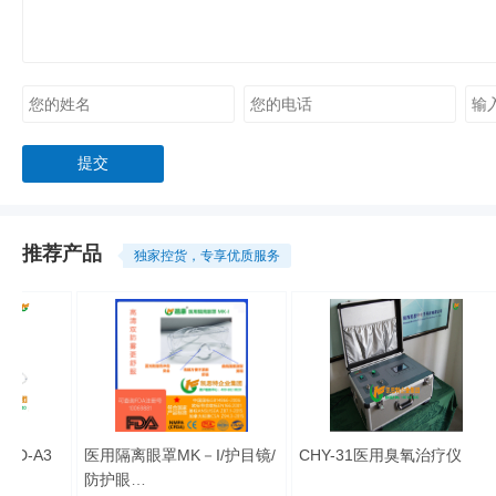
推荐产品
独家控货，专享优质服务
D-A3
医用隔离眼罩MK－Ι/护目镜/
CHY-31医用臭氧治疗仪
防护眼