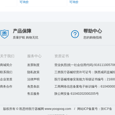
镜/Goggles/MedicalEyeMask
可询价
可询价
产品保障
帮助中心
质量护航 购物无忧
您的购物指南
关于我们
服务中心
资质证书
商城简介
发票制度
营业执照(统一社会信用代码):916111005706
联系我们
隐私政策
三类医疗器械经营许可证号：陕西咸药监械经营许
企业资质
法律声明
医疗器械维修安装能力等级证书编号：2160075
商务合作
免责条款
工商网络信息备案电子标识编号：610400000
售后服务
陕公网安备 61040202000205号
版权所有 © 凯思特医疗器械网 www.yoogoog.com / 网站ICP备案号：
陕ICP备