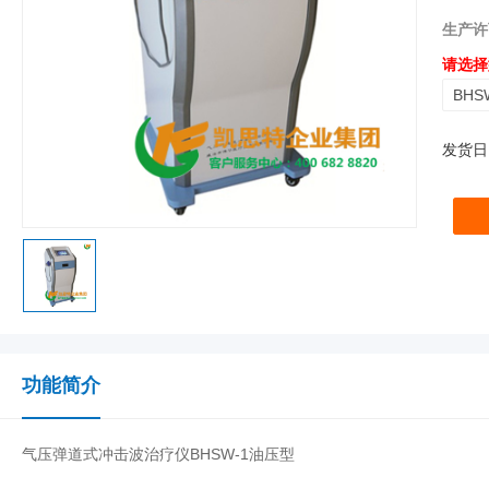
生产许
请选择
BHS
发货日
功能简介
气压弹道式冲击波治疗仪BHSW-1油压型