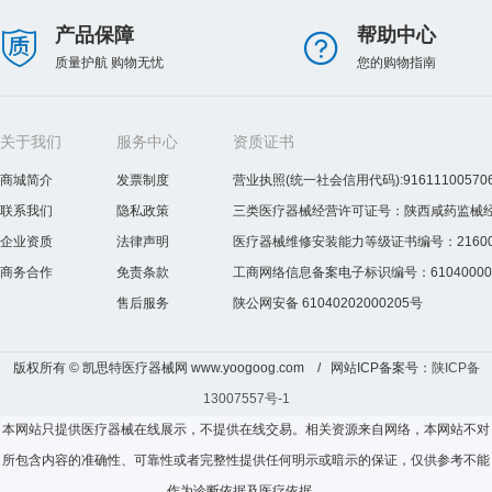
产品保障
帮助中心
质量护航 购物无忧
您的购物指南
关于我们
服务中心
资质证书
商城简介
发票制度
营业执照(统一社会信用代码):916111005706
联系我们
隐私政策
三类医疗器械经营许可证号：陕西咸药监械经营许
企业资质
法律声明
医疗器械维修安装能力等级证书编号：2160075
商务合作
免责条款
工商网络信息备案电子标识编号：610400000
售后服务
陕公网安备 61040202000205号
版权所有 © 凯思特医疗器械网 www.yoogoog.com / 网站ICP备案号：
陕ICP备
13007557号-1
本网站只提供医疗器械在线展示，不提供在线交易。相关资源来自网络，本网站不对
所包含内容的准确性、可靠性或者完整性提供任何明示或暗示的保证，仅供参考不能
作为诊断依据及医疗依据，