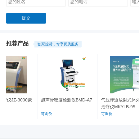
推荐产品
独家控货，专享优质服务
仪JZ-3000豪
超声骨密度检测仪BMD-A7
气压弹道放射式体外
治疗仪MKYLB-95
可询价
可询价