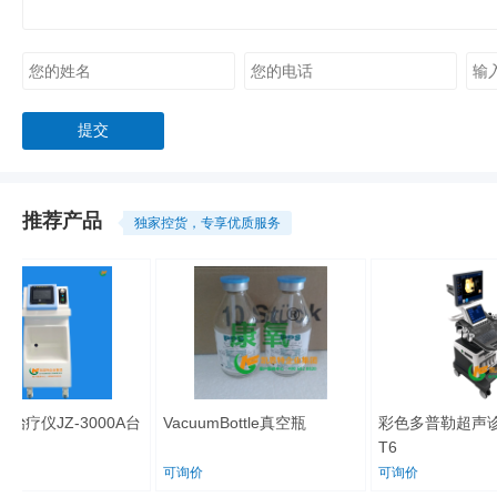
推荐产品
独家控货，专享优质服务
治疗仪JZ-3000A台
VacuumBottle真空瓶
彩色多普勒超声诊
T6
可询价
可询价