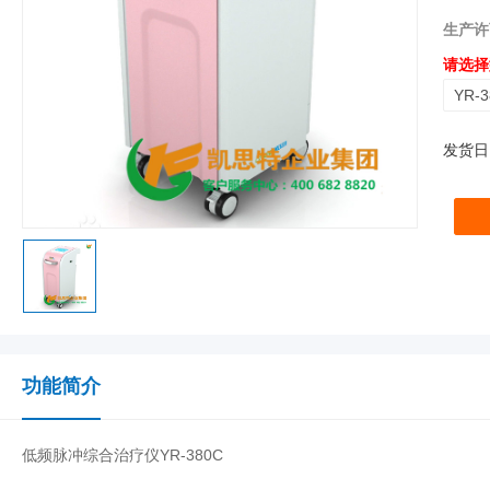
生产许
请选择
YR-
发货日
功能简介
低频脉冲综合治疗仪YR-380C