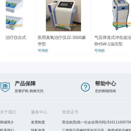
药治疗仪台式
医用臭氧治疗仪JZ-3000豪
气压弹道式冲击波治
华型
BHSW-1油压型
可询价
可询价
产品保障
帮助中心
质量护航 购物无忧
您的购物指南
关于我们
服务中心
资质证书
商城简介
发票制度
营业执照(统一社会信用代码):916111005706
联系我们
隐私政策
三类医疗器械经营许可证号：陕西咸药监械经营许