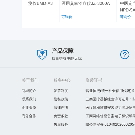
超声骨密度检测仪BMD-A3
医用臭氧治疗仪JZ-3000A
中医定向
NPD-5A
可询价
可询价
可询价
产品保障
质量护航 购物无忧
关于我们
服务中心
资质证书
商城简介
发票制度
营业执照(统一社会信用代码):9161
联系我们
隐私政策
三类医疗器械经营许可证号：陕西
企业资质
法律声明
医疗器械维修安装能力等级证书编号
商务合作
免责条款
工商网络信息备案电子标识编号：61
售后服务
陕公网安备 6104020200020