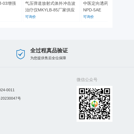
03增强
气压弹道放射式体外冲击波
中医定向透药治疗仪台式
治疗仪MKYLB-85厂家供应
NPD-5AE
可询价
可询价
全过程真品验证
为您提供售后全位保障
微信公众号
4-0011
230047号