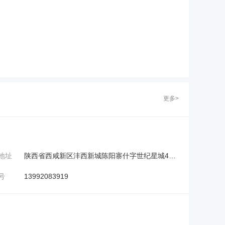
更多>
地址
陕西省西咸新区沣西新城陈阳寨什字世纪星城4#幢2单元20层2-20-9号
号
13992083919