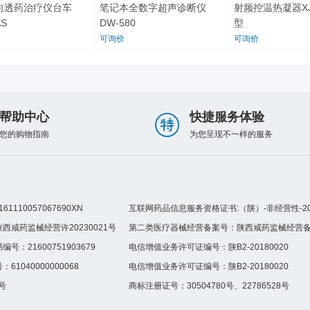
透药治疗仪台车
笔记本全数字超声诊断仪
射频控温热凝器XJ-
S
DW-580
型
可询价
可询价
帮助中心
快捷服务体验
您的购物指南
为您呈现不一样的服务
110057067690XN
互联网药品信息服务资格证书:（陕）-非经营性-202
咸药监械经营许20230021号
第二类医疗器械经营备案号：陕西咸药监械经营备20
：21600751903679
电信增值业务许可证编号：陕B2-20180020
040000000068
电信增值业务许可证编号：陕B2-20180020
5号
商标注册证号：30504780号、22786528号