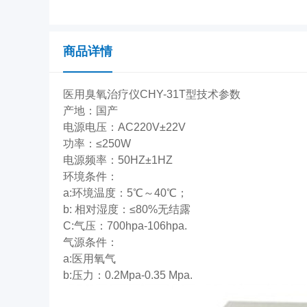
商品详情
医用臭氧治疗仪
CHY-31T型
技术参数
产地：国产
电源电压：AC220V±22V
功率：≤250W
电源频率：50HZ±1HZ
环境条件：
a:环境温度：5℃～40℃；
b: 相对湿度：≤80%无结露
C:气压：700hpa-106hpa.
气源条件：
a:医用氧气
b:压力：0.2Mpa-0.35 Mpa.