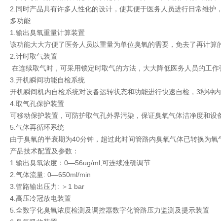
2.同时产品具有许多人性化的设计，使其便于医务人员进行日常维护
多功能
1.输出臭氧重量计算装置
该功能大大方便了医务人员以重量为单位臭氧的需要，免去了再计算
2.计时取气装置
在连续取气时，可采用锁定时取气的方法，大大降低医务人员的工作
3.开机瞬间功能自检系统
开机瞬间机内自检系统对设备运转状态和功能进行快速自检，3秒钟
4.取气孔保护装置
可移动保护装置，可防护取气孔外界污染，保证臭氧气体洁净度和设
5.气体再循环系统
由于臭氧的半衰期为40分钟，超过此时间管路内臭氧气体已转换为
产品技术配置及参数：
1.输出臭氧浓度：0—56ug/ml,可连续准确调节
2.气体流量: 0—650ml/min
3.管路输出压力: ＞1 bar
4.高压冷冠放电装置
5.全数字化臭氧浓度检测及调控器数字化管路压力监测及提示装置