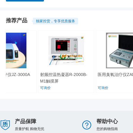
推荐产品
独家控货，专享优质服务
疗仪JZ-3000A
射频控温热凝器R-2000B-
医用臭氧治疗仪ZAM
M1触摸屏
可询价
可询价
产品保障
帮助中心
质量护航 购物无忧
您的购物指南