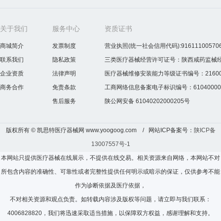
关于我们
服务中心
资质证书
商城简介
发票制度
营业执照(统一社会信用代码):916111005706
联系我们
隐私政策
三类医疗器械经营许可证号：陕西咸药监械经营许
企业资质
法律声明
医疗器械维修安装能力等级证书编号：2160075
商务合作
免责条款
工商网络信息备案电子标识编号：610400000
售后服务
陕公网安备 61040202000205号
版权所有 © 凯思特医疗器械网 www.yoogoog.com / 网站ICP备案号：
陕ICP备
13007557号-1
本网站只提供医疗器械在线展示，不提供在线交易。相关资源来自网络，本网站不对
所包含内容的准确性、可靠性或者完整性提供任何明示或暗示的保证，仅供参考不能
作为诊断依据及医疗依据，
不对相关资源和观点负责。如转载内容涉及版权等问题，请立即与我们联系：
4006828820，我们将迅速采取适当措施，以保障双方权益，感谢理解和支持。