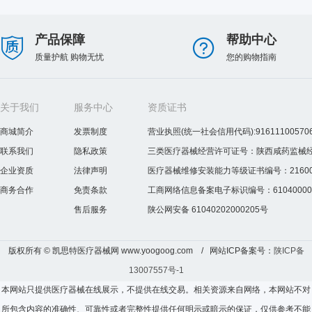
产品保障
帮助中心
质量护航 购物无忧
您的购物指南
关于我们
服务中心
资质证书
商城简介
发票制度
营业执照(统一社会信用代码):916111005706
联系我们
隐私政策
三类医疗器械经营许可证号：陕西咸药监械经营许
企业资质
法律声明
医疗器械维修安装能力等级证书编号：2160075
商务合作
免责条款
工商网络信息备案电子标识编号：610400000
售后服务
陕公网安备 61040202000205号
版权所有 © 凯思特医疗器械网 www.yoogoog.com / 网站ICP备案号：
陕ICP备
13007557号-1
本网站只提供医疗器械在线展示，不提供在线交易。相关资源来自网络，本网站不对
所包含内容的准确性、可靠性或者完整性提供任何明示或暗示的保证，仅供参考不能