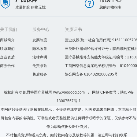
质量护航 购物无忧
您的购物指南
关于我们
服务中心
资质证书
商城简介
发票制度
营业执照(统一社会信用代码):916111005706
联系我们
隐私政策
三类医疗器械经营许可证号：陕西咸药监械经营许
企业资质
法律声明
医疗器械维修安装能力等级证书编号：2160075
商务合作
免责条款
工商网络信息备案电子标识编号：610400000
售后服务
陕公网安备 61040202000205号
版权所有 © 凯思特医疗器械网 www.yoogoog.com / 网站ICP备案号：
陕ICP备
13007557号-1
本网站只提供医疗器械在线展示，不提供在线交易。相关资源来自网络，本网站不对
所包含内容的准确性、可靠性或者完整性提供任何明示或暗示的保证，仅供参考不能
作为诊断依据及医疗依据，
不对相关资源和观点负责。如转载内容涉及版权等问题，请立即与我们联系：