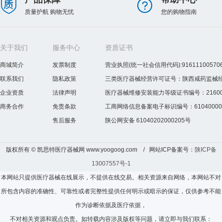
质量护航 购物无忧
您的购物指南
关于我们
服务中心
资质证书
商城简介
发票制度
营业执照(统一社会信用代码):916111005706
联系我们
隐私政策
三类医疗器械经营许可证号：陕西咸药监械经营许
企业资质
法律声明
医疗器械维修安装能力等级证书编号：2160075
商务合作
免责条款
工商网络信息备案电子标识编号：610400000
售后服务
陕公网安备 61040202000205号
版权所有 © 凯思特医疗器械网 www.yoogoog.com / 网站ICP备案号：
陕ICP备
13007557号-1
本网站只提供医疗器械在线展示，不提供在线交易。相关资源来自网络，本网站不对
所包含内容的准确性、可靠性或者完整性提供任何明示或暗示的保证，仅供参考不能
作为诊断依据及医疗依据，
不对相关资源和观点负责。如转载内容涉及版权等问题，请立即与我们联系：