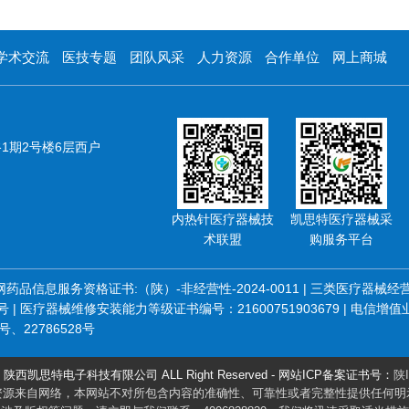
学术交流
医技专题
团队风采
人力资源
合作单位
网上商城
1期2号楼6层西户
内热针医疗器械技
凯思特医疗器械采
术联盟
购服务平台
 互联网药品信息服务资格证书:（陕）-非经营性-2024-0011 | 三类医疗器械
医疗器械维修安装能力等级证书编号：21600751903679 | 电信增值业务
号、22786528号
20 陕西凯思特电子科技有限公司 ALL Right Reserved - 网站ICP备案证书号：
陕I
资源来自网络，本网站不对所包含内容的准确性、可靠性或者完整性提供任何明