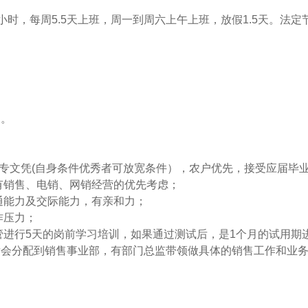
/1.5小时，每周5.5天上班，周一到周六上午上班，放假1.5天。法
；
划。
，大专文凭(自身条件优秀者可放宽条件），农户优先，接受应届毕
有销售、电销、网销经营的优先考虑；
通能力及交际能力，有亲和力；
作压力；
管进行5天的岗前学习培训，如果通过测试后，是1个月的试用
后会分配到销售事业部，有部门总监带领做具体的销售工作和业