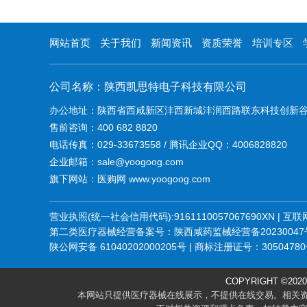
网站首页
关于我们
新闻资讯
资质荣誉
培训专区
公司名称：陕西凯思特电子科技有限公司
办公地址：陕西省西咸新区沣西新城沣润西路联东科技创新谷
售前咨询：400 682 8820
电话传真：029-33673558 / 腾讯企业QQ：4006828820
企业邮箱：sale@yoogoog.com
旗下网站：医购网 www.yoogoog.com
营业执照(统一社会信用代码):9161110057067690XN |
第二类医疗器械经营备案号：陕西咸药监械经营备20230047号 | 
陕公网安备 61040202000205号 | 商标注册证号：30504780
COPYRIGHT ©20
本网站只提供医疗器械在线展示，不提供在线交易。相关