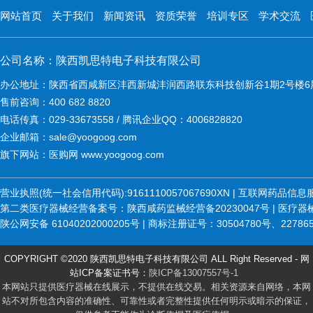
网站首页
关于我们
新闻资讯
资质荣誉
培训专区
学术交流
公司名称：陕西凯思特电子科技有限公司
办公地址：陕西省西咸新区沣西新城沣润西路联东科技创新谷1期2号楼6
售前咨询：400 682 8820
电话传真：029-33673558 / 腾讯企业QQ：4006828820
企业邮箱：sale@yoogoog.com
旗下网站：医购网 www.yoogoog.com
营业执照(统一社会信用代码):9161110057067690XN | 互联网药品
第二类医疗器械经营备案号：陕西咸药监械经营备20230047号 | 医疗器械维修
陕公网安备 61040202000205号 | 商标注册证号：30504780号、22786
COPYRIGHT ©2020 陕西凯思特电子科技有限公司 ALL Right Reserved - 网
站ICP备案证书号：
陕ICP备13007557号-1
本网站只提供医疗器械在线展示，不提供在线交易。相关资源来自网络，本网
站不对所包含内容的准确性、可靠性或者完整性提供任何明示或暗示的保证，