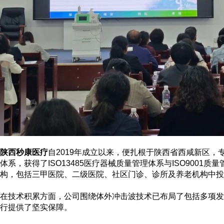
陕西秒康医疗
自
2019年成立以来，便扎根于陕西省西咸新区
体系，获得了ISO13485医疗器械质量管理体系与ISO90
构，包括三甲医院、二级医院、社区门诊、诊所及养老机构中投
在技术积累方面，公司围绕体外冲击波技术已布局了包括
多
项
行提供了坚实保障。