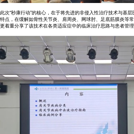
此次
“秒康行动”的核心，在于将先进的非侵入性治疗技术与基
特点，在缓解如骨性关节炎、肩周炎、网球肘、
足底筋膜炎
等常
更着重分享了该技术在各类适应症中的临床治疗思路与患者管理