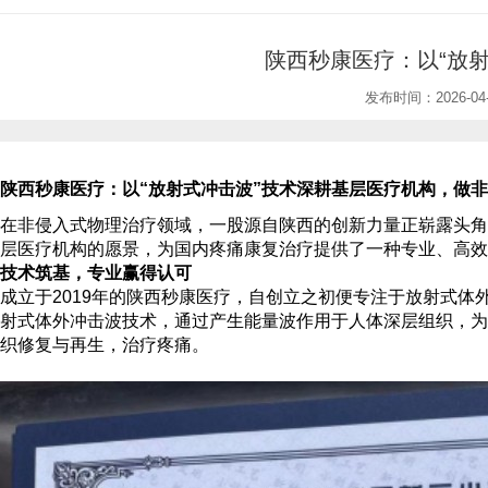
陕西秒康医疗：以“放
发布时间：2026-04-
陕西秒康医疗
：以
“
放射式
冲击波
”技术深耕基层
医疗机构
，做非
在非侵入式物理治疗领域，一股源自陕西的创新力量正崭露头角
层医疗机构的愿景，为国内疼痛康复治疗提供了一种专业、高效
技术筑基，专业赢得认可
成立于
2019年的陕西秒康医疗，自创立之初便专注于
放射式体
射式体外冲击波技术，通过产生能量波作用于人体深层组织，为
织修复与再生，治疗疼痛。