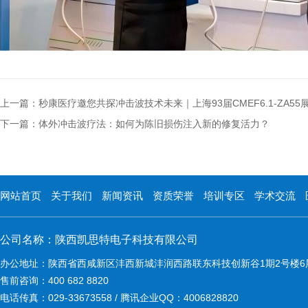
上一篇：秒康医疗邀您共探冲击波技术未来｜上海93届CMEF6.1-ZA5
下一篇：体外冲击波疗法：如何为陈旧损伤注入新的修复活力？
网站首页
关于我们
新闻资讯
资质荣誉
培训专区
学术交流
公司名称：陕西凯思特电子科技有限公司
办公地址：陕西省西咸新区沣西新城沣润西路联东科技创新谷1期2号楼6
售前咨询：400 682 8820
电话传真：029-33673558 / 腾讯企业QQ：4006828820