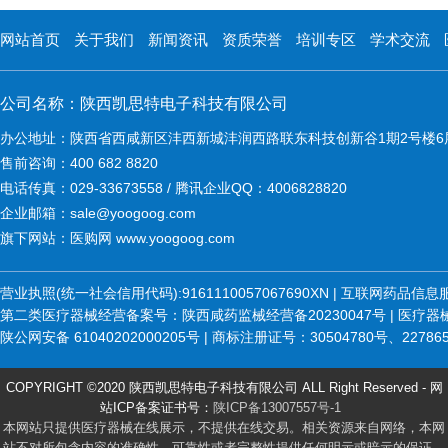
网站首页
关于我们
新闻资讯
资质荣誉
培训专区
学术交流
公司名称：陕西凯思特电子科技有限公司
办公地址：陕西省西咸新区沣西新城沣润西路联东科技创新谷1期2号楼6
售前咨询：400 682 8820
电话传真：029-33673558 / 腾讯企业QQ：4006828820
企业邮箱：sale@yoogoog.com
旗下网站：医购网 www.yoogoog.com
营业执照(统一社会信用代码):9161110057067690XN | 互联网药品
第二类医疗器械经营备案号：陕西咸药监械经营备20230047号 | 医疗器械维修
陕公网安备 61040202000205号 | 商标注册证号：30504780号、22786
COPYRIGHT ©2020 陕西凯思特电子科技有限公司 ALL Right Reserved - 网
站ICP备案证书号：
陕ICP备13007557号-1
本网站只提供医疗器械在线展示，不提供在线交易。相关资源来自网络，本网
站不对所包含内容的准确性、可靠性或者完整性提供任何明示或暗示的保证，