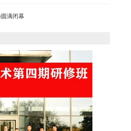
)圆满闭幕
司