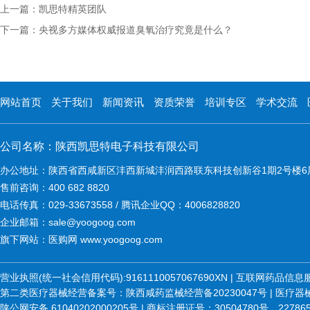
上一篇：凯思特精英团队
下一篇：央视多方媒体权威报道臭氧治疗究竟是什么？
网站首页
关于我们
新闻资讯
资质荣誉
培训专区
学术交流
公司名称：陕西凯思特电子科技有限公司
办公地址：陕西省西咸新区沣西新城沣润西路联东科技创新谷1期2号楼6
售前咨询：400 682 8820
电话传真：029-33673558 / 腾讯企业QQ：4006828820
企业邮箱：sale@yoogoog.com
旗下网站：医购网 www.yoogoog.com
营业执照(统一社会信用代码):9161110057067690XN | 互联网药品
第二类医疗器械经营备案号：陕西咸药监械经营备20230047号 | 医疗器械维修
陕公网安备 61040202000205号 | 商标注册证号：30504780号、22786