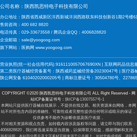
公司名称：陕西凯思特电子科技有限公司
办公地址：陕西省西咸新区沣西新城沣润西路联东科技创新谷1期2号楼6
售前咨询：400 682 8820
电话传真：029-33673558 / 腾讯企业QQ：4006828820
企业邮箱：sale@yoogoog.com
旗下网站：医购网 www.yoogoog.com
营业执照(统一社会信用代码):9161110057067690XN | 互联网药品
第二类医疗器械经营备案号：陕西咸药监械经营备20230047号 | 医疗器械维修
陕公网安备 61040202000205号 | 商标注册证号：30504780号、22786
COPYRIGHT ©2020 陕西凯思特电子科技有限公司 ALL Right Reserved - 网
站ICP备案证书号：
陕ICP备13007557号-1
本网站只提供医疗器械在线展示，不提供在线交易。相关资源来自网络，本网
站不对所包含内容的准确性、可靠性或者完整性提供任何明示或暗示的保证，
仅供参考不能作为诊断依据及医疗依据，
不对相关资源和观点负责。如转载内容涉及版权等问题，请立即与我们联系：
4006828820，我们将迅速采取适当措施，以保障双方权益，感谢理解和支持。
版权说明：本站部分图片及文字素材可能来源于公共网上，如对您构成侵权，请联系